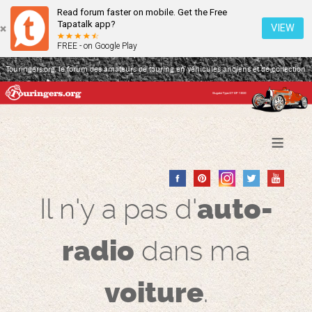
Read forum faster on mobile. Get the Free
Tapatalk app?
VIEW
FREE - on Google Play
Touringers.org, le forum des amateurs de touring en véhicules anciens et de collection
≡
Il n'y a pas d'
auto-
radio
dans ma
voiture
.