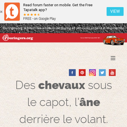
Read forum faster on mobile. Get the Free
Tapatalk app?
VIEW
FREE - on Google Play
Touringers.org, le forum des amateurs de touring en véhicules anciens et de collection
≡
Des
chevaux
sous
le capot, l'
âne
derrière le volant.