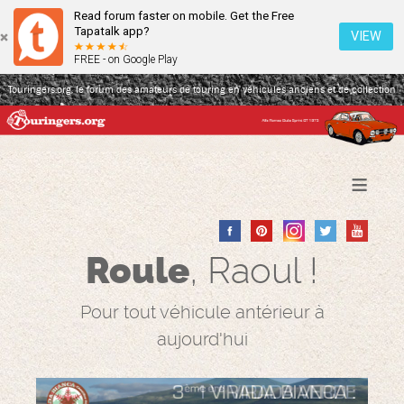
Read forum faster on mobile. Get the Free
Tapatalk app?
VIEW
FREE - on Google Play
Touringers.org, le forum des amateurs de touring en véhicules anciens et de collection
≡
Roule
, Raoul !
Pour tout véhicule antérieur à
aujourd'hui