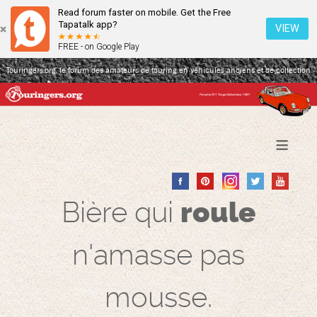
Read forum faster on mobile. Get the Free
Tapatalk app?
VIEW
FREE - on Google Play
Touringers.org, le forum des amateurs de touring en véhicules anciens et de collection
≡
Bière qui
roule
n'amasse pas
mousse.