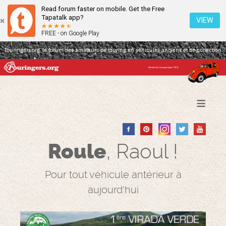
Read forum faster on mobile. Get the Free
Tapatalk app?
VIEW
FREE - on Google Play
Touringers.org, le forum des amateurs de touring en véhicules anciens et de collection
≡
Roule
, Raoul !
Pour tout véhicule antérieur à
aujourd'hui