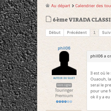
Au départ
Calendrier des tou
6ème VIRADA CLASSICA
Début
Précédent
1
Suiv
phil06
phil06 a c
Il est où le
Ouaouh, la 
AUTEUR DU SUJET
serai le pr
Hors Ligne
Touringer
pour une fo
Premium
ok il y a eu