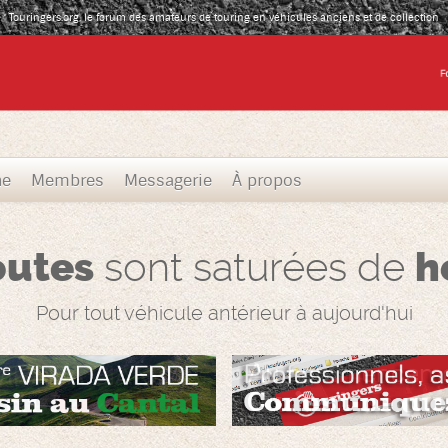
Touringers.org, le forum des amateurs de touring en véhicules anciens et de collection
he
Membres
Messagerie
À propos
outes
sont saturées de
h
Pour tout véhicule antérieur à aujourd'hui