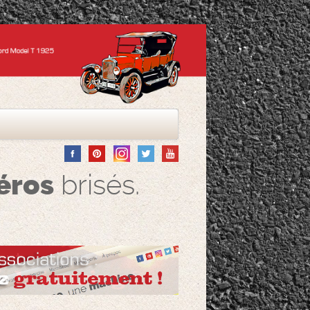
éros
brisés.