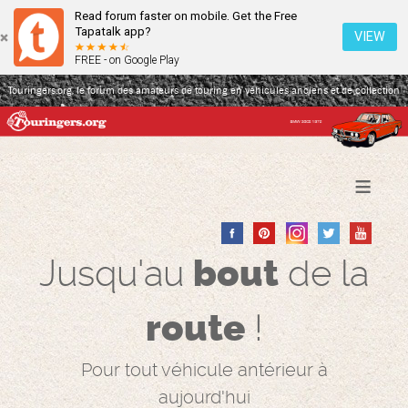
Read forum faster on mobile. Get the Free
Tapatalk app?
VIEW
FREE - on Google Play
Touringers.org, le forum des amateurs de touring en véhicules anciens et de collection
≡
Jusqu'au
bout
de la
route
!
Pour tout véhicule antérieur à
aujourd'hui